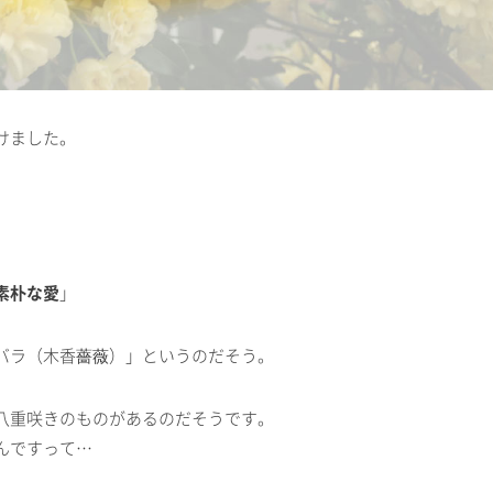
けました。
素朴な愛
」
バラ（木香薔薇）」というのだそう。
八重咲きのものがあるのだそうです。
んですって…