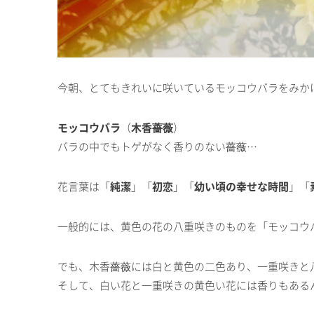
今朝、とてもきれいに咲いているモッコウバラをみか
モッコウバラ
（
木香薔薇
）
バラの中でもトゲがなく香りのない薔薇…
花言葉は「
純潔
」「
初恋
」「
幼い頃の幸せな時間
」「
一般的には、黄色の花の八重咲きのものを「モッコウ
でも、木香薔薇には白と黄色の二色あり、一重咲きと
そして、白い花と一重咲きの黄色い花には香りもある