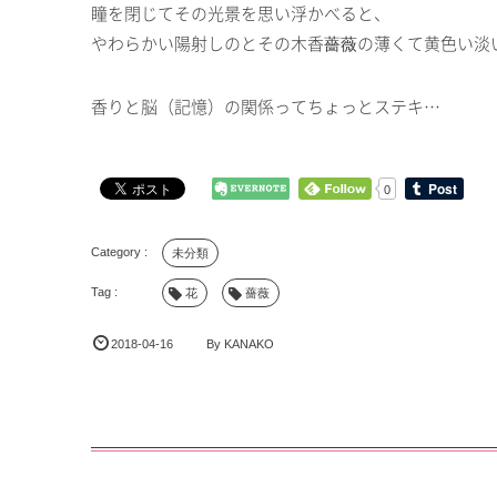
瞳を閉じてその光景を思い浮かべると、
やわらかい陽射しのとその木香薔薇の薄くて黄色い淡
香りと脳（記憶）の関係ってちょっとステキ…
0
未分類
花
薔薇
2018-04-16
By
KANAKO