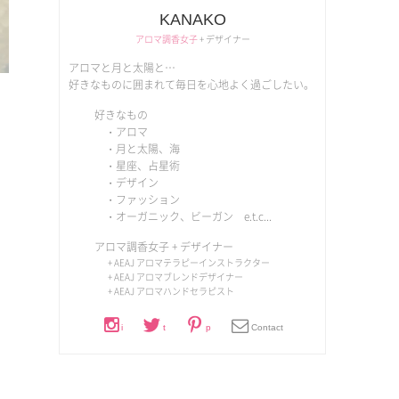
KANAKO
アロマ調香女子
+ デザイナー
アロマと月と太陽と…
好きなものに囲まれて毎日を心地よく過ごしたい。
好きなもの
・アロマ
・月と太陽、海
・星座、占星術
・デザイン
・ファッション
・オーガニック、ビーガン e.t.c...
アロマ調香女子
+ デザイナー
+ AEAJ アロマテラピーインストラクター
+ AEAJ アロマブレンドデザイナー
+ AEAJ アロマハンドセラピスト
i
t
p
Contact