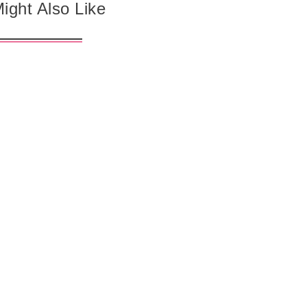
ight Also Like
未分類
未）お気に入り
リーフェ
現在申請中のLINEスタンプ「プチ
魚座で新月…念願の4096Hzの
..
かわいい「JC・JK語」パート１」
Tuning fork💖&...