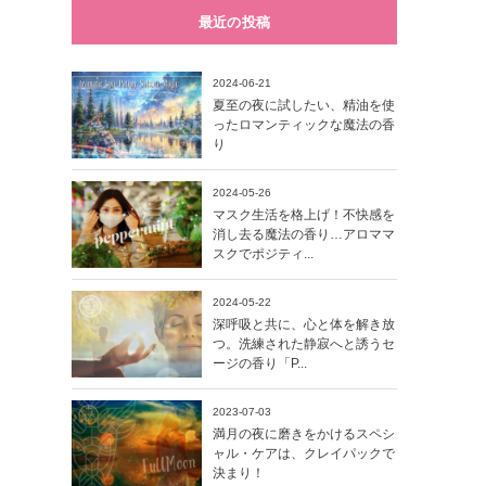
最近の投稿
2024-06-21
夏至の夜に試したい、精油を使
ったロマンティックな魔法の香
り
2024-05-26
マスク生活を格上げ！不快感を
消し去る魔法の香り…アロママ
スクでポジティ...
2024-05-22
深呼吸と共に、心と体を解き放
つ。洗練された静寂へと誘うセ
ージの香り「P...
2023-07-03
満月の夜に磨きをかけるスペシ
ャル・ケアは、クレイパックで
決まり！