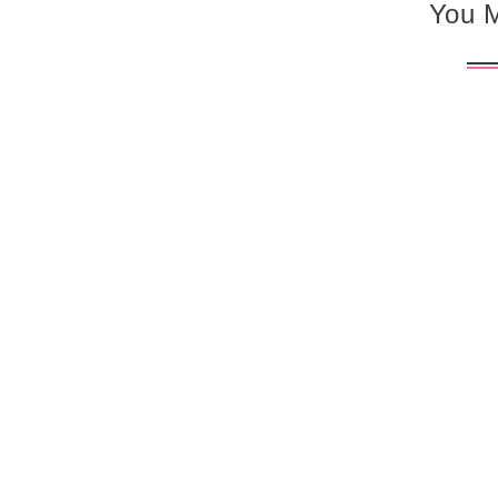
You M
未分類
未分類
しあわせのレモン・デー
12/5 湘南ふじさわファミ
スタに出店しま〜す🤗&.