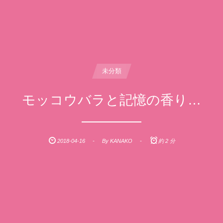
未分類
モッコウバラと記憶の香り…
2018-04-16
By
KANAKO
約 2 分