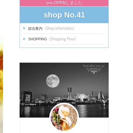
pre-OPENしました
shop No.41
（Shop Infomation）
総合案内
（Shopping Floor）
SHOPPING