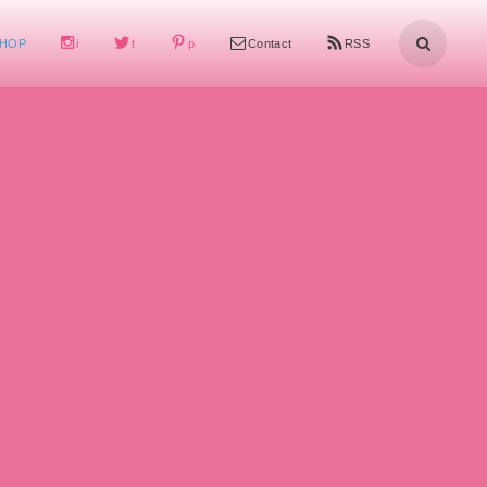
HOP
i
t
p
Contact
RSS