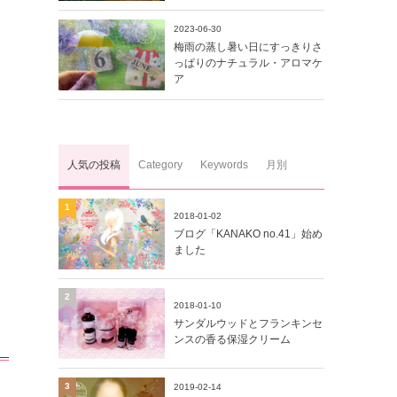
2023-06-30
梅雨の蒸し暑い日にすっきりさ
っぱりのナチュラル・アロマケ
ア
人気の投稿
Category
Keywords
月別
1
2018-01-02
ブログ「KANAKO no.41」始め
ました
2
2018-01-10
サンダルウッドとフランキンセ
ンスの香る保湿クリーム
3
2019-02-14