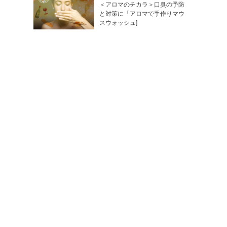
＜アロマのチカラ＞口臭の予防
と対策に「アロマで手作りマウ
スウォッシュ]
4
2018-02-22
＜Today’s mood…＞ 今日の１
枚（オラクルカード）a0222
5
2018-04-05
＜Today’s mood…＞ 今日のオ
ラクルカード：アロマはスイー
ト...
shop No.41
（Shop Infomation）
総合案内
（Shopping Floor）
SHOPPING