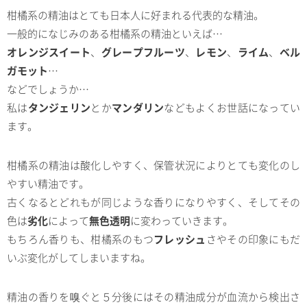
柑橘系の精油はとても日本人に好まれる代表的な精油。
一般的になじみのある柑橘系の精油といえば…
オレンジスイート
、
グレープフルーツ
、
レモン
、
ライム
、
ベル
ガモット
…
などでしょうか…
私は
タンジェリン
とか
マンダリン
などもよくお世話になってい
ます。
柑橘系の精油は酸化しやすく、保管状況によりとても変化のし
やすい精油です。
古くなるとどれもが同じような香りになりやすく、そしてその
色は
劣化
によって
無色透明
に変わっていきます。
もちろん香りも、柑橘系のもつ
フレッシュ
さやその印象にもだ
いぶ変化がしてしまいますね。
精油の香りを嗅ぐと５分後にはその精油成分が血流から検出さ