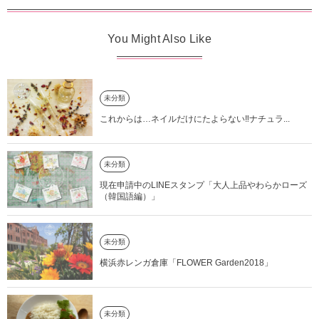
You Might Also Like
未分類
これからは…ネイルだけにたよらない‼️ナチュラ...
未分類
現在申請中のLINEスタンプ「大人上品やわらかローズ
（韓国語編）」
未分類
横浜赤レンガ倉庫「FLOWER Garden2018」
未分類