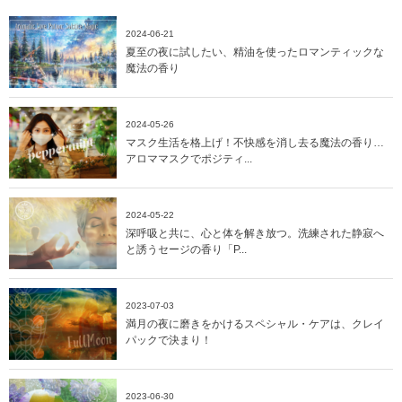
2024-06-21
夏至の夜に試したい、精油を使ったロマンティックな
魔法の香り
2024-05-26
マスク生活を格上げ！不快感を消し去る魔法の香り…
アロママスクでポジティ...
2024-05-22
深呼吸と共に、心と体を解き放つ。洗練された静寂へ
と誘うセージの香り「P...
2023-07-03
満月の夜に磨きをかけるスペシャル・ケアは、クレイ
パックで決まり！
2023-06-30