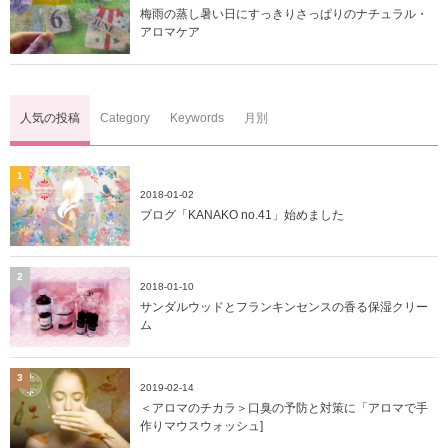
梅雨の蒸し暑い日にすっきりさっぱりのナチュラル・
アロマケア
人気の投稿
Category
Keywords
月別
1
2018-01-02
ブログ「KANAKO no.41」始めました
2
2018-01-10
サンダルウッドとフランキンセンスの香る保湿クリー
ム
3
2019-02-14
＜アロマのチカラ＞口臭の予防と対策に「アロマで手
作りマウスウォッシュ]