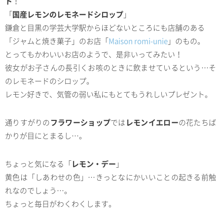
ト
！
「
国産レモンのレモネードシロップ
」
鎌倉と目黒の学芸大学駅からほどないところにも店舗のある
「ジャムと焼き菓子」のお店「
Maison romi-unie
」
のもの。
とってもかわいいお店のようで、是非いってみたい！
彼女がお子さんの長引くお咳のときに飲ませているという…そ
のレモネードのシロップ。
レモン好きで、気管の弱い私にもとてもうれしいプレゼント。
通りすがりの
フラワーショップ
では
レモンイエロー
の花たちば
かりが目にとまるし…。
ちょっと気になる「
レモン・デー
」
黄色は「しあわせの色」…きっとなにかいいことの起きる前触
れなのでしょう…。
ちょっと毎日がわくわくします。