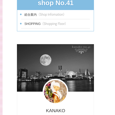
shop No.41
（Shop Infomation）
総合案内
（Shopping Floor）
SHOPPING
KANAKO