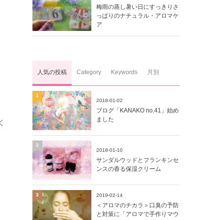
梅雨の蒸し暑い日にすっきりさ
っぱりのナチュラル・アロマケ
ア
人気の投稿
Category
Keywords
月別
1
2018-01-02
ブログ「KANAKO no.41」始め
ました
く
2
2018-01-10
サンダルウッドとフランキンセ
ンスの香る保湿クリーム
3
2019-02-14
＜アロマのチカラ＞口臭の予防
と対策に「アロマで手作りマウ