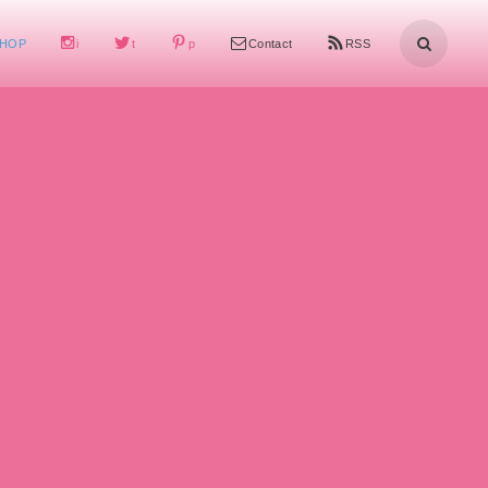
HOP
i
t
p
Contact
RSS