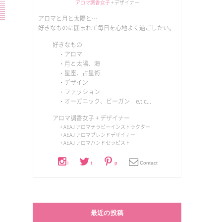
アロマ調香女子
+ デザイナー
アロマと月と太陽と…
好きなものに囲まれて毎日を心地よく過ごしたい。
好きなもの
・アロマ
・月と太陽、海
・星座、占星術
・デザイン
・ファッション
・オーガニック、ビーガン e.t.c...
アロマ調香女子
+ デザイナー
+ AEAJ アロマテラピーインストラクター
+ AEAJ アロマブレンドデザイナー
+ AEAJ アロマハンドセラピスト
i
t
p
Contact
最近の投稿