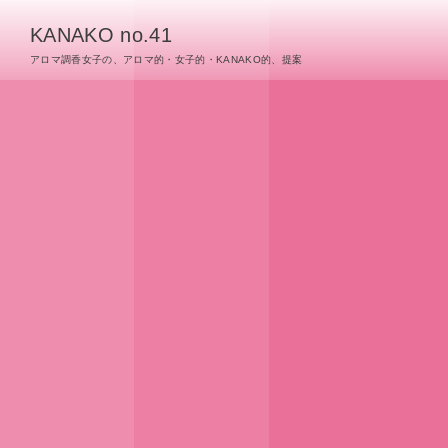
KANAKO no.41
アロマ調香女子の、アロマ的・女子的・KANAKO的、提案