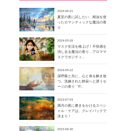
2024-06-21
夏至の夜に試したい、精油を使
ったロマンティックな魔法の香
り
2024-05-26
マスク生活を格上げ！不快感を
消し去る魔法の香り…アロママ
スクでポジティ...
2024-05-22
深呼吸と共に、心と体を解き放
つ。洗練された静寂へと誘うセ
ージの香り「P...
2023-07-03
満月の夜に磨きをかけるスペシ
ャル・ケアは、クレイパックで
決まり！
2023-06-30