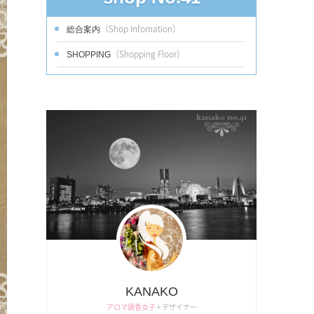
（Shop Infomation）
総合案内
（Shopping Floor）
SHOPPING
KANAKO
アロマ調香女子
+ デザイナー