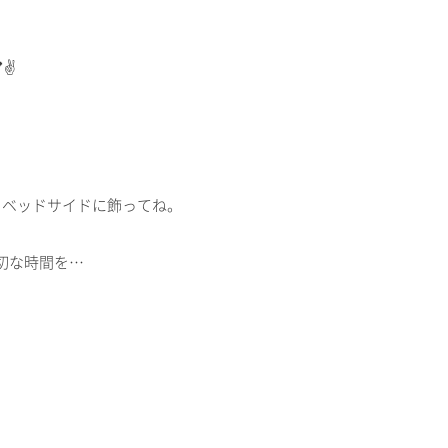
✌️
！ベッドサイドに飾ってね。
切な時間を…