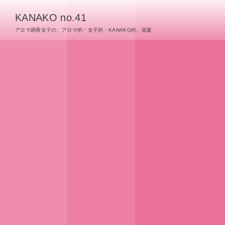
KANAKO no.41
アロマ調香女子の、アロマ的・女子的・KANAKO的、提案