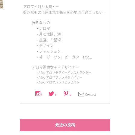
アロマと月と太陽と…
好きなものに囲まれて毎日を心地よく過ごしたい。
好きなもの
・アロマ
・月と太陽、海
・星座、占星術
・デザイン
・ファッション
・オーガニック、ビーガン e.t.c...
アロマ調香女子
+ デザイナー
+ AEAJ アロマテラピーインストラクター
+ AEAJ アロマブレンドデザイナー
+ AEAJ アロマハンドセラピスト
i
t
p
Contact
最近の投稿