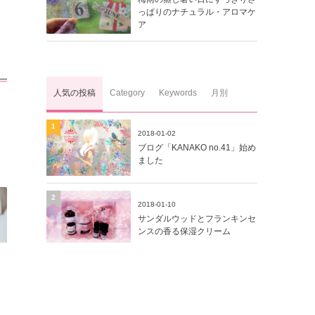
っぱりのナチュラル・アロマケ
ア
人気の投稿
Category
Keywords
月別
1
2018-01-02
ブログ「KANAKO no.41」始め
ました
2
2018-01-10
サンダルウッドとフランキンセ
ンスの香る保湿クリーム
3
2019-02-14
＜アロマのチカラ＞口臭の予防
と対策に「アロマで手作りマウ
スウォッシュ]