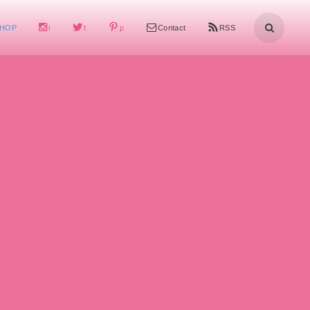
HOP
i
t
p
Contact
RSS