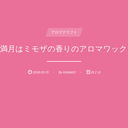
アロマクラフト
の満月はミモザの香りのアロマワック
2018-03-31
By
KANAKO
約 2 分