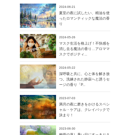
2024-06-21
夏至の夜に試したい、精油を使
ったロマンティックな魔法の香
り
2024-05-26
マスク生活を格上げ！不快感を
消し去る魔法の香り…アロママ
スクでポジティ...
2024-05-22
深呼吸と共に、心と体を解き放
つ。洗練された静寂へと誘うセ
ージの香り「P...
2023-07-03
満月の夜に磨きをかけるスペシ
ャル・ケアは、クレイパックで
決まり！
2023-06-30
梅雨の蒸し暑い日にすっきりさ